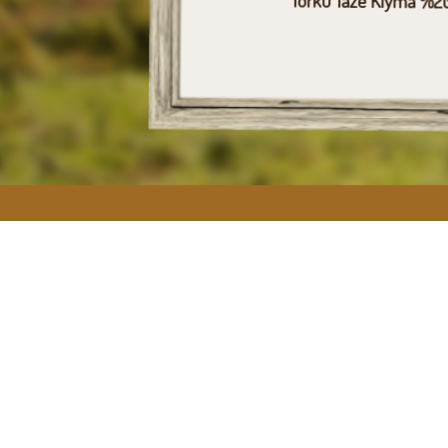
Torku Taze Kıyma %20