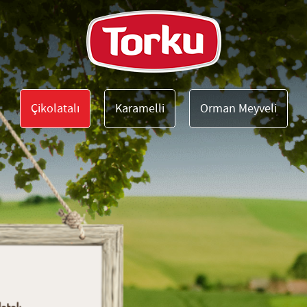
Çikolatalı
Karamelli
Orman Meyveli