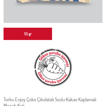
55 gr
Torku Enjoy Çoko Çikolatalı Soslu Kakao Kaplamalı
Mozaik Kek