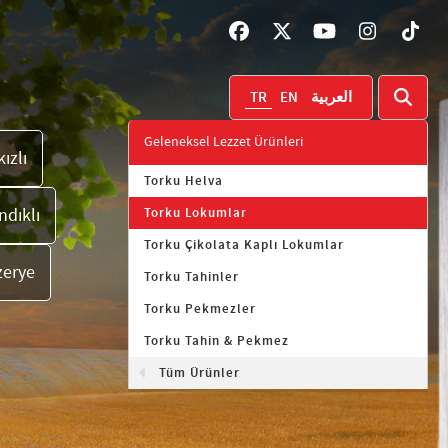
TR
EN
العربية
Geleneksel Lezzet Ürünleri
ızlı
Torku Helva
ndıklı
Torku Lokumlar
Torku Çikolata Kaplı Lokumlar
zerye
Torku Tahinler
Torku Pekmezler
Torku Tahin & Pekmez
Tüm Ürünler