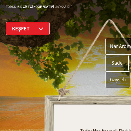
ÇİFTÇİ KOOPERATİFİ
TORKU BİR
MARKASIDIR.
KEŞFET
Nar Aroma
Sade
Gayseli