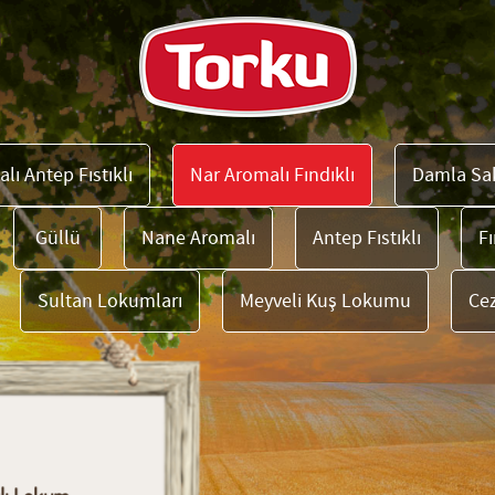
lı Antep Fıstıklı
Nar Aromalı Fındıklı
Damla Sak
Güllü
Nane Aromalı
Antep Fıstıklı
Fı
Sultan Lokumları
Meyveli Kuş Lokumu
Ce