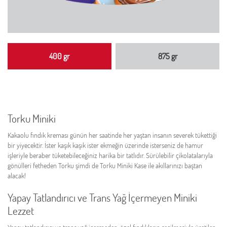
400 gr
875 gr
Torku Miniki
Kakaolu fındık kreması günün her saatinde her yaştan insanın severek tükettiği
bir yiyecektir. İster kaşık kaşık ister ekmeğin üzerinde isterseniz de hamur
işleriyle beraber tüketebileceğiniz harika bir tatlıdır. Sürülebilir çikolatalarıyla
gönülleri fetheden Torku şimdi de Torku Miniki Kase ile akıllarınızı baştan
alacak!
Yapay Tatlandırıcı ve Trans Yağ İçermeyen Miniki
Lezzet