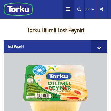
TR
Torku Dilimli Tost Peyniri
Tost Peyniri