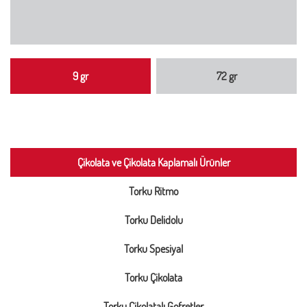
9 gr
72 gr
Çikolata ve Çikolata Kaplamalı Ürünler
Torku Ritmo
Torku Delidolu
Torku Spesiyal
Torku Çikolata
Torku Çikolatalı Gofretler