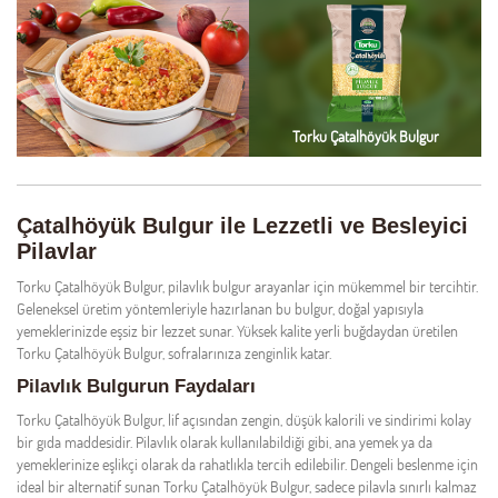
Torku Çatalhöyük Bulgur
Çatalhöyük Bulgur ile Lezzetli ve Besleyici
Pilavlar
Torku Çatalhöyük Bulgur, pilavlık bulgur arayanlar için mükemmel bir tercihtir.
Geleneksel üretim yöntemleriyle hazırlanan bu bulgur, doğal yapısıyla
yemeklerinizde eşsiz bir lezzet sunar. Yüksek kalite yerli buğdaydan üretilen
Torku Çatalhöyük Bulgur, sofralarınıza zenginlik katar.
Pilavlık Bulgurun Faydaları
Torku Çatalhöyük Bulgur, lif açısından zengin, düşük kalorili ve sindirimi kolay
bir gıda maddesidir. Pilavlık olarak kullanılabildiği gibi, ana yemek ya da
yemeklerinize eşlikçi olarak da rahatlıkla tercih edilebilir. Dengeli beslenme için
ideal bir alternatif sunan Torku Çatalhöyük Bulgur, sadece pilavla sınırlı kalmaz