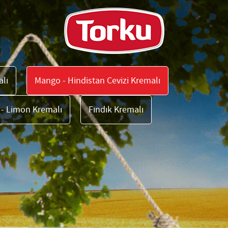
lı
Mango - Hindistan Cevizi Kremalı
- Limon Kremalı
Fındık Kremalı