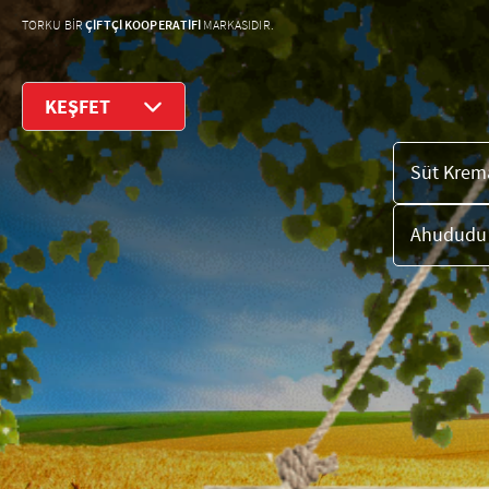
ÇİFTÇİ KOOPERATİFİ
TORKU BİR
MARKASIDIR.
KEŞFET
Süt Krema
Ahududu 