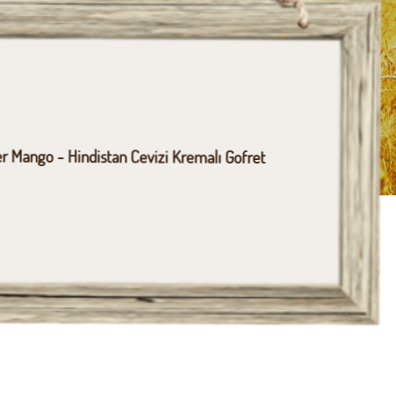
r Mango - Hindistan Cevizi Kremalı Gofret