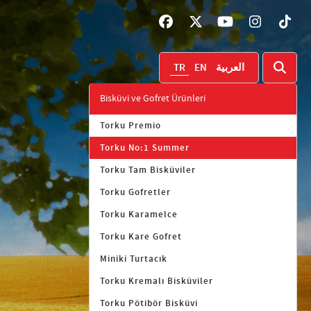
TR
EN
العربية
Bisküvi ve Gofret Ürünleri
Torku Premio
Torku No:1 Summer
Torku Tam Bisküviler
Torku Gofretler
Torku Karamelce
Torku Kare Gofret
Miniki Turtacık
Torku Kremalı Bisküviler
Torku Pötibör Bisküvi