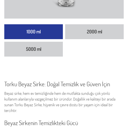
1000 ml
2000 ml
5000 ml
Torku Beyaz Sirke: Doğal Temizlik ve Güven İçin
Beyaz sirke, hem ev temizliğinde hem de mutfakta sunduğu çok yönlü
kullanım alanlarıyla vazgeçilmez bir üründür. Doğallık ve kaliteyi bir arada
sunan Torku Beyaz Sirke, hijyenik ve çevre dostu bir yaşam için ideal bir
tercihtir.
Beyaz Sirkenin Temizlikteki Gücü