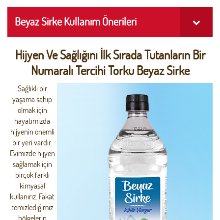
Beyaz Sirke Kullanım Önerileri
Hijyen Ve Sağlığını İlk Sırada Tutanların Bir
Numaralı Tercihi Torku Beyaz Sirke
Sağlıklı bir
yaşama sahip
olmak için
hayatımızda
hijyenin önemli
bir yeri vardır.
Evimizde hijyen
sağlamak için
birçok farklı
kimyasal
kullanırız. Fakat
temizlediğimiz
bölgelerin