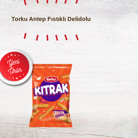
Torku Antep Fıstıklı Delidolu