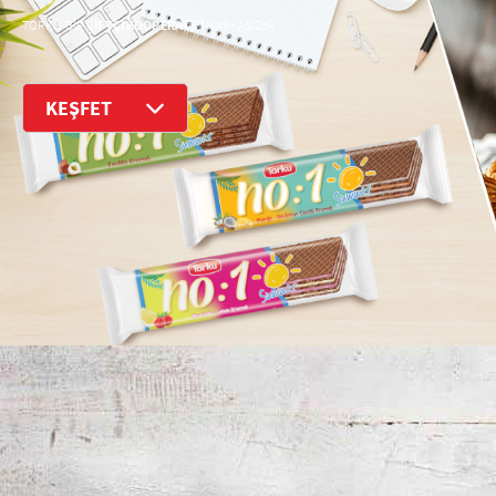
ÇİFTÇİ KOOPERATİFİ
TORKU BİR
MARKASIDIR.
KEŞFET