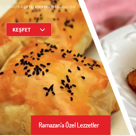
ÇİFTÇİ KOOPERATİFİ
TORKU BİR
MARKASIDIR.
KEŞFET
Ramazan'a Özel Lezzetler