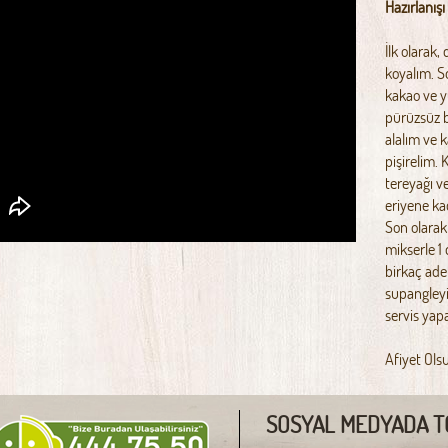
Hazırlanışı
İlk olarak
koyalım. S
kakao ve y
pürüzsüz b
alalım ve 
pişirelim.
tereyağı ve
eriyene kad
Son olara
mikserle 1 
birkaç ade
supangleyi
servis yap
Afiyet Ols
SOSYAL MEDYADA T