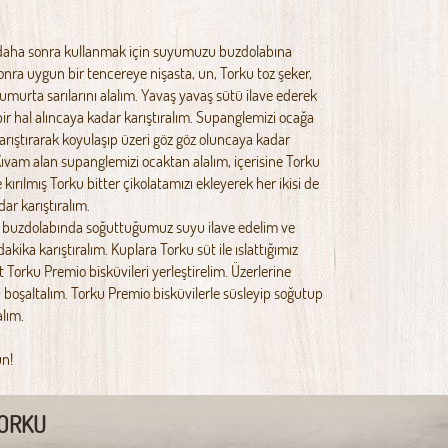
, daha sonra kullanmak için suyumuzu buzdolabına
onra uygun bir tencereye nişasta, un, Torku toz şeker,
umurta sarılarını alalım. Yavaş yavaş sütü ilave ederek
ir hal alıncaya kadar karıştıralım. Supanglemizi ocağa
karıştırarak koyulaşıp üzeri göz göz oluncaya kadar
 Kıvam alan supanglemizi ocaktan alalım, içerisine Torku
 kırılmış Torku bitter çikolatamızı ekleyerek her ikisi de
ar karıştıralım.
k buzdolabında soğuttuğumuz suyu ilave edelim ve
dakika karıştıralım. Kuplara Torku süt ile ıslattığımız
t Torku Premio bisküvileri yerleştirelim. Üzerlerine
 boşaltalım. Torku Premio bisküvilerle süsleyip soğutup
alım.
un!
ORKU