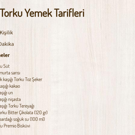
 Torku Yemek Tarifleri
Kişilik
Dakika
eler
rku Süt
murta sarısı
 kaşığı Torku Toz Şeker
aşığı kakao
aşığı un
şığı nişasta
aşığı Torku Tereyağı
rku Bitter Çikolata (120 gr)
bardağı soğuk su (100 ml)
ku Premio Bisküvi