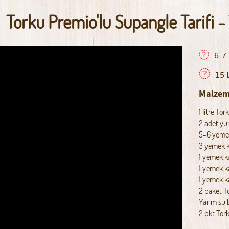
Torku Premio'lu Supangle Tarifi -
6-7 
15 
Malzem
1 litre To
2 adet yu
5-6 yemek
3 yemek k
1 yemek k
1 yemek ka
1 yemek k
2 paket To
Yarım su 
2 pkt Tor