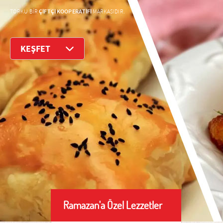
ÇİFTÇİ KOOPERATİFİ
TORKU BİR
MARKASIDIR.
KEŞFET
Ramazan'a Özel Lezzetler