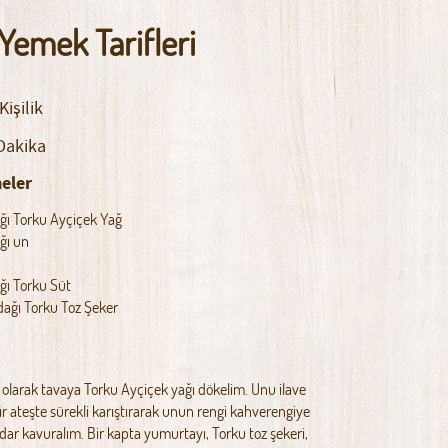
 Yemek Tarifleri
Kişilik
Dakika
eler
ağı Torku Ayçiçek Yağ
ğı un
a
ağı Torku Süt
rdağı Torku Toz Şeker
k olarak tavaya Torku Ayçiçek yağı dökelim. Unu ilave
ır ateşte sürekli karıştırarak unun rengi kahverengiye
ar kavuralım. Bir kapta yumurtayı, Torku toz şekeri,