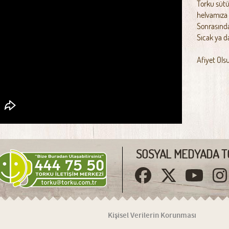
Torku sütü 
helvamıza 
Sonrasında 
Sıcak ya d
Afiyet Ols
SOSYAL MEDYADA T
Kişisel Verilerin Korunması