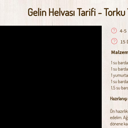
Gelin Helvası Tarifi - Torku
4-5 
15 
Malzem
1 su bard
1 su barda
1 yumurt
1 su bard
1,5 su ba
Hazırlanışı
Ön hazırlı
edelim. Ağ
dönene kad