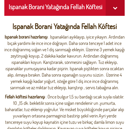
Ispanak Borani Yatağında Fellah Köftesi
Ispanak Borani Yatağında Fellah Köftesi
Ispanak borani hazırlanışı
: Ispanaklari ayıklayıp, iyice yıkayın. Ardından
bıçak yardımı ile ince ince doğrayın. Daha sonra tenceye 1 adet ince
ince doğranmış soğan ve 1 diş sarımsağı ekleyin. Üzerine 3 yemek kaşığı
zeytinyağı koyup, 2 dakika kadar kavurun. Ardından doğranmış
ıspanakları koyun. Karıştırarak, sönmesini sağlayın. Tuz ekleyip,
ıspanaklar yumuşayana kadar pişirin. Ispanak piştikten sonra ocaktan
alıp, ılımaya bırakın. Daha sonra ıspanağın suyunu süzün . Üzerine 4
yemek kaşığı kadar yoğurt, isteğe göre 1 diş ince ince doğranmış
sarımsak ve az miktar tuz ekleyip, karıştırıp , servis tabağına alın.
Fellah köftesi hazırlanışı
: Önce bulgur 1,5 su bardağı sıcak suyla ıslatılır.
10 _15 dk. bekletilir.sonra içine soğan rendelenir un ,yumurta,
baharatlar, tuz eklenip yoğrulur. Ve misket büyüklüğünde parçalar alıp
yuvarlayın ortasına parmaginizi bastirip şekil verin.Ayri yerde
tencereye suyu koyup kaynatin içine tuzu ve birkaç damla limon suyu
damlatın köfteler dağılmasın. Kaynayan suya köfteler koyun pişince