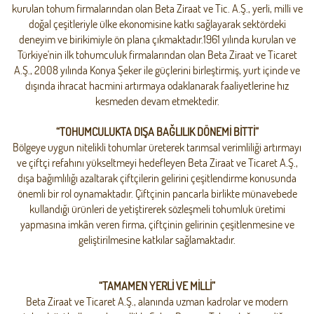
kurulan tohum firmalarından olan Beta Ziraat ve Tic. A.Ş., yerli, milli ve
doğal çeşitleriyle ülke ekonomisine katkı sağlayarak sektördeki
deneyim ve birikimiyle ön plana çıkmaktadır.1961 yılında kurulan ve
Türkiye'nin ilk tohumculuk firmalarından olan Beta Ziraat ve Ticaret
A.Ş., 2008 yılında Konya Şeker ile güçlerini birleştirmiş, yurt içinde ve
dışında ihracat hacmini artırmaya odaklanarak faaliyetlerine hız
kesmeden devam etmektedir.
“TOHUMCULUKTA DIŞA BAĞLILIK DÖNEMİ BİTTİ”
Bölgeye uygun nitelikli tohumlar üreterek tarımsal verimliliği artırmayı
ve çiftçi refahını yükseltmeyi hedefleyen Beta Ziraat ve Ticaret A.Ş.,
dışa bağımlılığı azaltarak çiftçilerin gelirini çeşitlendirme konusunda
önemli bir rol oynamaktadır. Çiftçinin pancarla birlikte münavebede
kullandığı ürünleri de yetiştirerek sözleşmeli tohumluk üretimi
yapmasına imkân veren firma, çiftçinin gelirinin çeşitlenmesine ve
geliştirilmesine katkılar sağlamaktadır.
“TAMAMEN YERLİ VE MİLLİ”
Beta Ziraat ve Ticaret A.Ş., alanında uzman kadrolar ve modern