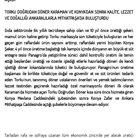
TORKU DOĞRUDAN DÖNER KARAMAN VE KONYA’DAN SONRA KALİTE, LEZZET
VE DOĞALLIĞI ANKARALILARLA MİTHATPAŞA’DA BULUŞTURDU
Gıda sektöründe 64 yıllık tecrübeye sahip olan ve 10 yıl önce ürettiği şekeri,
mamul ürün haline getirip Torku markasıyla son tüketiciyle buluşturan ve her
geçen gün raflardaki ürün sayısını arttırıp, raflardaki yerini büyüten Konya
Şeker, 4 yıl önce üretime başlattığı tek kampüs içinde dünyanın en büyük et süt
entegre tesisi Panagro’da yetiştirilme süreci dahil kontrollü üretim ile temin
ettiği besilerden ürettiği ve özenle işlediği etlerle hazırladığı döneri de kendi
işlettiği döner lokantalarında tüketici ile buluşturuyor. Panagro’nun üretime
başlaması ile birlikte tüketiciye doğal ve güvenilir et ve süt ürünleri tedarik
eden Torku’nun, tanınmış döner ustalarının önerileri ve yemek tadımcılarının
lezzet testinden geçirerek hazırladığı özel marinasyonlu döneri ilk olarak
Karaman’da hizmete açan Torku Doğrudan Döner kısa süre önce hizmete giren
Konya Mevlana Caddesindeki şubesinden sonra Konya Zafer ve Ankara
Mithatpaşa Caddesinde açtığı şubelerle büyümeye devam ediyor.
Tarladan rafa ve sofraya uzanan tüm ekonomik zincirde yer alarak üretici