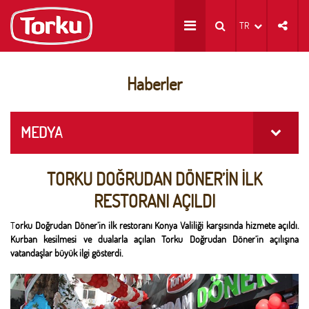
TR
Haberler
MEDYA
TORKU DOĞRUDAN DÖNER’İN İLK
RESTORANI AÇILDI
T
orku Doğrudan Döner’in ilk restoranı Konya Valiliği karşısında hizmete açıldı.
Kurban kesilmesi ve dualarla açılan Torku Doğrudan Döner’in açılışına
vatandaşlar büyük ilgi gösterdi.