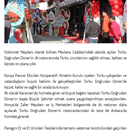
Hükümet Meydanı olarak bilinen Mevlana Caddesi’ndeki alanda açılan Torku
Dağrudan Döner’in ilk restoranında Torku ürünlerinin sağlıklı olması, kalitesi ve
lezzeti ön plana çıktı.
Konya Pancar Ekicileri Kooperatifi Yönetim Kurulu üyeleri, Torku çalışanları ve
vatandaşların büyük katılımı ile gerçekleştirilen Torku Doğrudan Döner’de
lezzet, kalite ve sağlık bir arada bulunuyor.
İlk olarak Karaman’da hizmete giren ve büyük beğeni kazanan Torku Doğrudan
Döner’in başta Büyük Şehirler olmak üzere yaygınlaştırılması amaçlanırken,
Konya’da Zafer Meydanı ve İş Merkezleri bölgesinde de iki restoran daha
açılacak. Torku Doğrudan Döner’in restoranlarından iki tane de Ankara’da
hizmete girecek.
Panagro Et ve Et Ürünleri Tesislerinde tamamı veteriner kontrolünden geçirilen