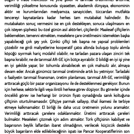
verimliliği yükseltme konusunda siyasetten, akademik dünyaya, ekonominin
aktör ve kurumlarından medyamıza, sanayiciden, tüccardan mutfakta
tencereyi kaynatanlara kadar herkes tam mutabakat halindedir. Bu
mutabakatın sonuç vermesini ise en çok destekleyen, sonuca ulaşılmasını en
çok isteyen şüphesiz bu özel günün asıl aktörleri, çitçilerdir. Maalesef çiftçilerin
beklemekten, temenni etmekten, meselelere çare üretilmesini istemekten başka
yapabileceği çok şey yok. Çünkü çiftçi tek başına ne yapısal problemleri
çözebilir ne girdi maliyetlerine kooperatif çatısı altında buluşup toplu alımla
köpüğü sıyırmak hariç müdahil olabilir, ne tarladan pazara ulaşan zinciri tek
başına kırabilir, ne de tarımsal AR-GE için bütçe ayırabilir. O bildiği en iyi işi yine
en iyi şekilde yapar, bir tohumla alınabilecek en çok mahsulü alır, almaya
devam eder. Ancak günümüz tarımsal üretiminde artık bu yetmiyor. Tarladaki
o faaliyetin tarımsal finansman, üretim planlaması, tarımsal AR-GE, verimliliği
arttıracak güçlü bir pazar organizasyonu ile de desteklenmesi gerekiyor. Bunun
için herkese, sektörle ilgili veya ilintili herkese görev düşüyor. Bu görevler içinde
öncelikli görev ise herhangi bir ürünün fiyatı oynadığında sanık koltuğuna
çiftçinin oturtulmamasıdır. Çiftçiye parmak sallayıp, ithal ikamesi ile terbiye
etmeye kalkmamaktır. El birliği ile daha ucuz üretmenin yolunu aramaktır.
Verimliliği arttıracak çarelere odaklanmaktır. Üretimi arttıracak çareleri
bulmaktır. Meseleleri çözmek için adım atmaktır. Türk çiftçisinin kabiliyet ve
başarısının beylik laflardan ibaret olmadığının, verilecek küçücük destekle
büyük başarıların elde edilebileceğinin ispatı ise Pancar Kooperatiflerinin son