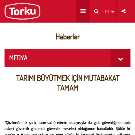
TR
Haberler
MEDYA
TARIMI BÜYÜTMEK İÇİN MUTABAKAT
TAMAM
“Çözümün ilk şartı, tarımsal üretimin dolayısıyla da gıda güvenliğinin tıpkı
askeri güvenlik gibi milli güvenlik meselesi olduğunun kabulüdür. Şükür ki,
bugün o irade mevcuttur ve yine şükür ki tarımsal üretimimizi arttırma,