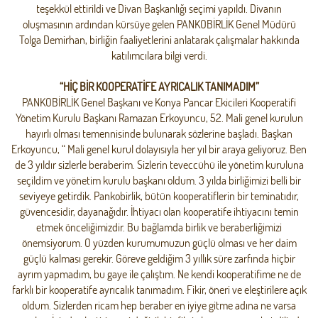
teşekkül ettirildi ve Divan Başkanlığı seçimi yapıldı. Divanın
oluşmasının ardından kürsüye gelen PANKOBİRLİK Genel Müdürü
Tolga Demirhan, birliğin faaliyetlerini anlatarak çalışmalar hakkında
katılımcılara bilgi verdi.
“HİÇ BİR KOOPERATİFE AYRICALIK TANIMADIM”
PANKOBİRLİK Genel Başkanı ve Konya Pancar Ekicileri Kooperatifi
Yönetim Kurulu Başkanı Ramazan Erkoyuncu, 52. Mali genel kurulun
hayırlı olması temennisinde bulunarak sözlerine başladı. Başkan
Erkoyuncu, “ Mali genel kurul dolayısıyla her yıl bir araya geliyoruz. Ben
de 3 yıldır sizlerle beraberim. Sizlerin teveccühü ile yönetim kuruluna
seçildim ve yönetim kurulu başkanı oldum. 3 yılda birliğimizi belli bir
seviyeye getirdik. Pankobirlik, bütün kooperatiflerin bir teminatıdır,
güvencesidir, dayanağıdır. İhtiyacı olan kooperatife ihtiyacını temin
etmek önceliğimizdir. Bu bağlamda birlik ve beraberliğimizi
önemsiyorum. O yüzden kurumumuzun güçlü olması ve her daim
güçlü kalması gerekir. Göreve geldiğim 3 yıllık süre zarfında hiçbir
ayrım yapmadım, bu gaye ile çalıştım. Ne kendi kooperatifime ne de
farklı bir kooperatife ayrıcalık tanımadım. Fikir, öneri ve eleştirilere açık
oldum. Sizlerden ricam hep beraber en iyiye gitme adına ne varsa