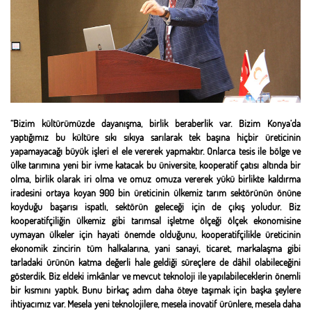
“Bizim kültürümüzde dayanışma, birlik beraberlik var. Bizim Konya’da
yaptığımız bu kültüre sıkı sıkıya sarılarak tek başına hiçbir üreticinin
yapamayacağı büyük işleri el ele vererek yapmaktır. Onlarca tesis ile bölge ve
ülke tarımına yeni bir ivme katacak bu üniversite, kooperatif çatısı altında bir
olma, birlik olarak iri olma ve omuz omuza vererek yükü birlikte kaldırma
iradesini ortaya koyan 900 bin üreticinin ülkemiz tarım sektörünün önüne
koyduğu başarısı ispatlı, sektörün geleceği için de çıkış yoludur. Biz
kooperatifçiliğin ülkemiz gibi tarımsal işletme ölçeği ölçek ekonomisine
uymayan ülkeler için hayati önemde olduğunu, kooperatifçilikle üreticinin
ekonomik zincirin tüm halkalarına, yani sanayi, ticaret, markalaşma gibi
tarladaki ürünün katma değerli hale geldiği süreçlere de dâhil olabileceğini
gösterdik. Biz eldeki imkânlar ve mevcut teknoloji ile yapılabileceklerin önemli
bir kısmını yaptık. Bunu birkaç adım daha öteye taşımak için başka şeylere
ihtiyacımız var. Mesela yeni teknolojilere, mesela inovatif ürünlere, mesela daha