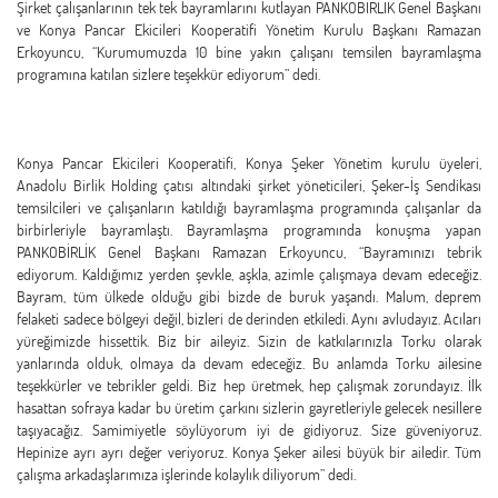
Şirket çalışanlarının tek tek bayramlarını kutlayan PANKOBİRLİK Genel Başkanı
ve Konya Pancar Ekicileri Kooperatifi Yönetim Kurulu Başkanı Ramazan
Erkoyuncu, “Kurumumuzda 10 bine yakın çalışanı temsilen bayramlaşma
programına katılan sizlere teşekkür ediyorum” dedi.
Konya Pancar Ekicileri Kooperatifi, Konya Şeker Yönetim kurulu üyeleri,
Anadolu Birlik Holding çatısı altındaki şirket yöneticileri, Şeker-İş Sendikası
temsilcileri ve çalışanların katıldığı bayramlaşma programında çalışanlar da
birbirleriyle bayramlaştı. Bayramlaşma programında konuşma yapan
PANKOBİRLİK Genel Başkanı Ramazan Erkoyuncu, “Bayramınızı tebrik
ediyorum. Kaldığımız yerden şevkle, aşkla, azimle çalışmaya devam edeceğiz.
Bayram, tüm ülkede olduğu gibi bizde de buruk yaşandı. Malum, deprem
felaketi sadece bölgeyi değil, bizleri de derinden etkiledi. Aynı avludayız. Acıları
yüreğimizde hissettik. Biz bir aileyiz. Sizin de katkılarınızla Torku olarak
yanlarında olduk, olmaya da devam edeceğiz. Bu anlamda Torku ailesine
teşekkürler ve tebrikler geldi. Biz hep üretmek, hep çalışmak zorundayız. İlk
hasattan sofraya kadar bu üretim çarkını sizlerin gayretleriyle gelecek nesillere
taşıyacağız. Samimiyetle söylüyorum iyi de gidiyoruz. Size güveniyoruz.
Hepinize ayrı ayrı değer veriyoruz. Konya Şeker ailesi büyük bir ailedir. Tüm
çalışma arkadaşlarımıza işlerinde kolaylık diliyorum” dedi.