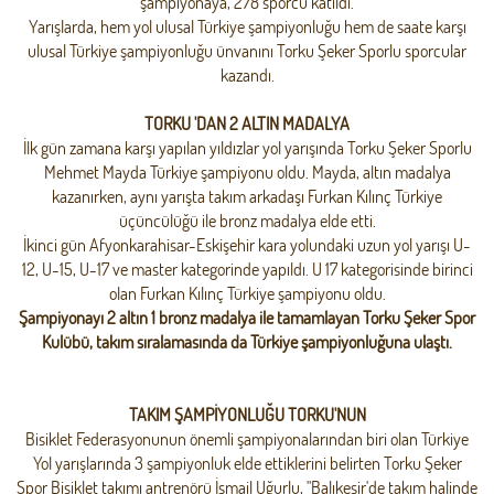
şampiyonaya, 278 sporcu katıldı.
Yarışlarda, hem yol ulusal Türkiye şampiyonluğu hem de saate karşı
ulusal Türkiye şampiyonluğu ünvanını Torku Şeker Sporlu sporcular
kazandı.
TORKU 'DAN 2 ALTIN MADALYA
İlk gün zamana karşı yapılan yıldızlar yol yarışında Torku Şeker Sporlu
Mehmet Mayda Türkiye şampiyonu oldu. Mayda, altın madalya
kazanırken, aynı yarışta takım arkadaşı Furkan Kılınç Türkiye
üçüncülüğü ile bronz madalya elde etti.
İkinci gün Afyonkarahisar-Eskişehir kara yolundaki uzun yol yarışı U-
12, U-15, U-17 ve master kategorinde yapıldı. U 17 kategorisinde birinci
olan Furkan Kılınç Türkiye şampiyonu oldu.
Şampiyonayı 2 altın 1 bronz madalya ile tamamlayan Torku Şeker Spor
Kulübü, takım sıralamasında da Türkiye şampiyonluğuna ulaştı.
TAKIM ŞAMPİYONLUĞU TORKU'NUN
Bisiklet Federasyonunun önemli şampiyonalarından biri olan Türkiye
Yol yarışlarında 3 şampiyonluk elde ettiklerini belirten Torku Şeker
Spor Bisiklet takımı antrenörü İsmail Uğurlu, "Balıkesir'de takım halinde