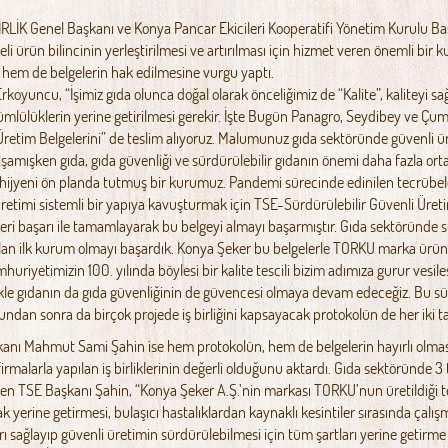
LİK Genel Başkanı ve Konya Pancar Ekicileri Kooperatifi Yönetim Kurulu B
teli ürün bilincinin yerleştirilmesi ve artırılması için hizmet veren önemli bir 
hem de belgelerin hak edilmesine vurgu yaptı.
koyuncu, “İşimiz gıda olunca doğal olarak önceliğimiz de “Kalite”, kaliteyi s
ümlülüklerin yerine getirilmesi gerekir. İşte Bugün Panagro, Seydibey ve Çu
retim Belgelerini” de teslim alıyoruz. Malumunuz gıda sektöründe güvenli üre
aşamışken gıda, gıda güvenliği ve sürdürülebilir gıdanın önemi daha fazla orta
 hijyeni ön planda tutmuş bir kurumuz. Pandemi sürecinde edinilen tecrübeler
üretimi sistemli bir yapıya kavuşturmak için TSE-Sürdürülebilir Güvenli Üre
ri başarı ile tamamlayarak bu belgeyi almayı başarmıştır. Gıda sektöründe sür
alan ilk kurum olmayı başardık. Konya Şeker bu belgelerle TORKU marka ürünler
huriyetimizin 100. yılında böylesi bir kalite tescili bizim adımıza gurur vesile
kle gıdanın da gıda güvenliğinin de güvencesi olmaya devam edeceğiz. Bu s
undan sonra da birçok projede iş birliğini kapsayacak protokolün de her iki ta
anı Mahmut Sami Şahin ise hem protokolün, hem de belgelerin hayırlı olmasın
firmalarla yapılan iş birliklerinin değerli olduğunu aktardı. Gıda sektöründe 3 t
en TSE Başkanı Şahin, “Konya Şeker A.Ş.’nin markası TORKU’nun üretildiği tesis
k yerine getirmesi, bulaşıcı hastalıklardan kaynaklı kesintiler sırasında çal
ları sağlayıp güvenli üretimin sürdürülebilmesi için tüm şartları yerine ge