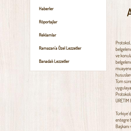
Haberler
Röportajlar
Reklamlar
Protokol
Ramazan'a Özel Lezzetler
belgelend
ve konula
Banadalı Lezzetler
belgelen
muayene v
hususlard
Tüm süre
uygulayac
Protokol
ÜRETİM B
Türkiye’d
entegre 
Başkanı 