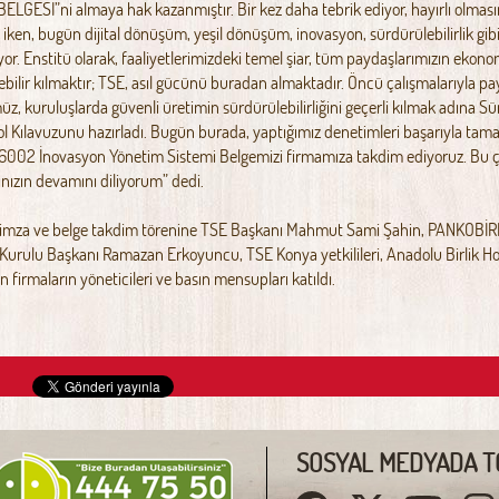
ELGESİ”ni almaya hak kazanmıştır. Bir kez daha tebrik ediyor, hayırlı olmas
iken, bugün dijital dönüşüm, yeşil dönüşüm, inovasyon, sürdürülebilirlik gi
or. Enstitü olarak, faaliyetlerimizdeki temel şiar, tüm paydaşlarımızın ekon
bilir kılmaktır; TSE, asıl gücünü buradan almaktadır. Öncü çalışmalarıyla pa
z, kuruluşlarda güvenli üretimin sürdürülebilirliğini geçerli kılmak adına S
ol Kılavuzunu hazırladı. Bugün burada, yaptığımız denetimleri başarıyla tam
6002 İnovasyon Yönetim Sistemi Belgemizi firmamıza takdim ediyoruz. Bu ça
ınızın devamını diliyorum” dedi.
 imza ve belge takdim törenine TSE Başkanı Mahmut Sami Şahin, PANKOBİRLİK
Kurulu Başkanı Ramazan Erkoyuncu, TSE Konya yetkilileri, Anadolu Birlik H
n firmaların yöneticileri ve basın mensupları katıldı.
SOSYAL MEDYADA T