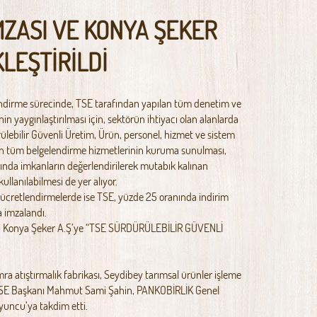
İMZASI VE KONYA ŞEKER
LEŞTİRİLDİ
lendirme sürecinde, TSE tarafından yapılan tüm denetim ve
n yaygınlaştırılması için, sektörün ihtiyacı olan alanlarda
ülebilir Güvenli Üretim, Ürün, personel, hizmet ve sistem
ilen tüm belgelendirme hizmetlerinin kuruma sunulması,
nında imkanların değerlendirilerek mutabık kalınan
kullanılabilmesi de yer alıyor.
ücretlendirmelerde ise TSE, yüzde 25 oranında indirim
a imzalandı.
aki Konya Şeker A.Ş’ye “TSE SÜRDÜRÜLEBİLİR GÜVENLİ
a atıştırmalık fabrikası, Seydibey tarımsal ürünler işleme
ni TSE Başkanı Mahmut Sami Şahin, PANKOBİRLİK Genel
yuncu’ya takdim etti.