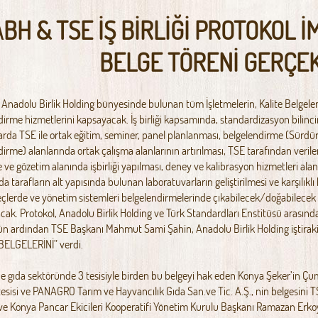
ABH & TSE İŞ BİRLİĞİ PROTOKOL 
BELGE TÖRENİ GERÇEK
, Anadolu Birlik Holding bünyesinde bulunan tüm İşletmelerin, Kalite Belge
irme hizmetlerini kapsayacak. İş birliği kapsamında, standardizasyon bilincini
rda TSE ile ortak eğitim, seminer, panel planlanması, belgelendirme (Sürdür
dirme) alanlarında ortak çalışma alanlarının artırılması, TSE tarafından ver
e gözetim alanında işbirliği yapılması, deney ve kalibrasyon hizmetleri ala
a tarafların alt yapısında bulunan laboratuvarların geliştirilmesi ve karşılıklı 
çlerde ve yönetim sistemleri belgelendirmelerinde çıkabilecek/doğabilecek 
ak. Protokol, Anadolu Birlik Holding ve Türk Standardları Enstitüsü arasınd
ün ardından TSE Başkanı Mahmut Sami Şahin, Anadolu Birlik Holding iştir
ELGELERİNİ” verdi.
e gıda sektöründe 3 tesisiyle birden bu belgeyi hak eden Konya Şeker’in Çumr
tesisi ve PANAGRO Tarım ve Hayvancılık Gıda San.ve Tic. A.Ş., nin belgesi
ve Konya Pancar Ekicileri Kooperatifi Yönetim Kurulu Başkanı Ramazan Erko