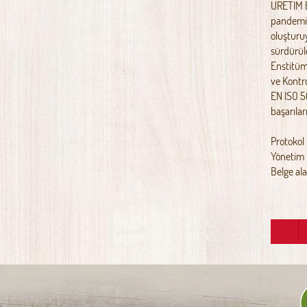
ÜRETİM B
pandemi 
oluşturuy
sürdürüle
Enstitümü
ve Kontr
EN ISO 5
başarılar
Protokol
Yönetim 
Belge ala