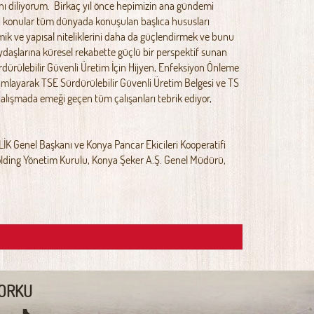
ını diliyorum. Birkaç yıl önce hepimizin ana gündemi
bi konular tüm dünyada konuşulan başlıca hususları
omik ve yapısal niteliklerini daha da güçlendirmek ve bunu
ydaşlarına küresel rekabette güçlü bir perspektif sunan
ürdürülebilir Güvenli Üretim İçin Hijyen, Enfeksiyon Önleme
amlayarak TSE Sürdürülebilir Güvenli Üretim Belgesi ve TS
lışmada emeği geçen tüm çalışanları tebrik ediyor,
 Genel Başkanı ve Konya Pancar Ekicileri Kooperatifi
olding Yönetim Kurulu, Konya Şeker A.Ş. Genel Müdürü,
ORKU