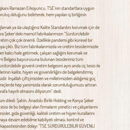
aşkanı Ramazan Erkoyuncu, TSE’nin standartlara uygun
kuruluş olduğunu belirterek, hem yapılan iş birliğinin
ağlamak ya da ulaştığınız Kalite Standardını korumak için de
mra Şeker’deki mamül fabrikalarımızın “Sürdürülebilir
tim çok çok önemli. Özellikle pandemi gibi küresel bir
ya çıktı. Biz tüm fabrikalarımızda ve üretim tesislerimizde
i kalıcı hale getirmek, çalışan sağlığını korumak ve
tim Belgesi başvurusuna bulunan tesislerimiz tüm
dürülebilir güvenli üretim belgesini aynı anda üç tesisi ile
inin kalite, hijyen ve güvenilirliğini de belgelendirmiş
sidir. İnşallah çiftçimizden ve milletimizden aldığımız güç
üreçlerde hep yanımızda olarak sorumluluğumuzu artıran
rafa hayırlı olmasını diliyorum” dedi.
ı diledi. Şahin, Anadolu Birlik Holding ve Konya Şeker
esisi ile bu belgeyi alan firmaların yönetici ve çalışanlarını
ler, gıda güvenliği, kaliteli üretim ve hijyen kurallarını
ışmaya devam edebilme kabiliyeti olması, kontrol ve
tirme kapasitesinden dolayı “TSE SÜRDÜRÜLEBİLİR GÜVENLİ