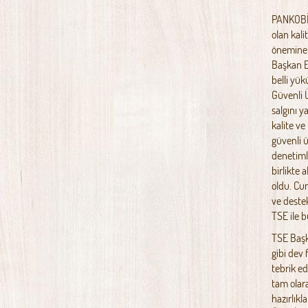
PANKOBİR
olan kali
önemine 
Başkan Er
belli yük
Güvenli Ü
salgını y
kalite ve
güvenli 
denetimle
birlikte 
oldu. Cum
ve deste
TSE ile b
TSE Başk
gibi dev 
tebrik ed
tam olara
hazırlık