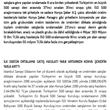
satışlara göre yapılan sıralamada 6 sıra birden yükselerek Türkiye’nin en büyük
500 sanayi devi arasında 37’inci sıradan 31’inci sıraya çıktı. İSO 500
araştırmasına tek şirketiyle ve sadece Konya Şeker A.Ş. çatısı altındaki üretim
tesisleriyle katılan Konya Şeker, Panagro gibi şirketlerin bünyesinde yer alan
tüm gıda grubundaki üretim tesislerinin de üretimleri dikkate alındığında
toplam üretimden satışlarda sıralamadaki 23’üncü sanayi devini geride
bırakabilirken, enerji ve plastik grubu da dâhil edildiğinde 4 Milyar 363 Milyon
13 Bin TL’lik satış hasılatıyla İSO 500 sıralamasında 16’ncı sırada yer alan sanayi
kuruluşundan 55 milyon TL’lik daha fazla ciro gerçekleştiriyor.
İLK 500’ÜN ORTALAMA SATIŞ HASILATI %8,8 ARTARKEN KONYA ŞEKER’İN
%15,6 ARTTI
İstanbul Sanayi Odasının her yıl düzenli olarak açıkladığı ve üretimden satışlar
dikkate alınarak yapılan Türkiye’nin en büyük 500 sanayi kuruluşu
araştırmasının 2016 sonuçları açıklandı. İSO 500’de 2015 yılında 2.088.216.676
liralık satış hasılatı ile 37. sırada yer alan Konya Şeker, 2016 yılında satış hasılatını
2.414.094.742 TL’ye çıkararak, Türkiye’nin 500 sanayi devi arasında 31. sıraya
yükseldi. Türkiye’nin En Büyük 500 Sanayi Kuruluşu sıralamasının 2016
sonuçlarının açıklandığı toplantıda konuşan İSO Yönetim Kurulu Başkanı Erdal
Bahçıvan, 500 Büyük Sanayi Kuruluşu’nun üretimden satışlarının bir önceki