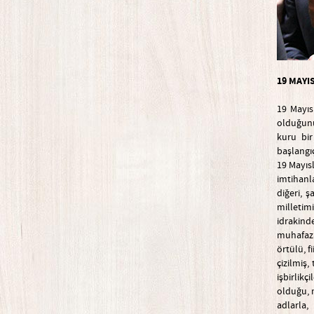
19 MAYIS
19 Mayıs
olduğunu
kuru bir
başlangı
19 Mayısl
imtihanla
diğeri, 
milletim
idrakind
muhafaza
örtülü, f
çizilmiş,
işbirlik
olduğu, m
adlarla,