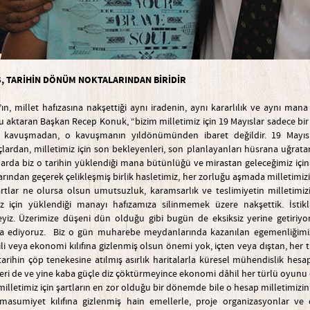
, TARİHİN D
Ö
N
Ü
M NOKTALAR
I
NDAN BİRİDİR
’ın, millet hafızasına nakşettiği aynı iradenin, aynı kararlılık ve aynı m
 aktaran Başkan Recep Konuk, “bizim milletimiz için 19 Mayıslar sadece bi
 kavuşmadan, o kavuşmanın yıldönümünden ibaret değildir. 19 Mayıs, mi
çlardan, milletimiz için son bekleyenleri, son planlayanları hüsrana uğrata
arda biz o tarihin yüklendiği mana bütünlüğü ve mirastan geleceğimiz için der
rından geçerek çelikleşmiş birlik hasletimiz, her zorluğu aşmada milletimiz
şartlar ne olursa olsun umutsuzluk, karamsarlık ve teslimiyetin milletimiz
iz için yüklendiği manayı hafızamıza silinmemek üzere nakşettik. İstik
eyiz. Üzerimize düşeni dün olduğu gibi bugün de eksiksiz yerine getiriyor
 ediyoruz. Biz o gün muharebe meydanlarında kazanılan egemenliğimize, i
iili veya ekonomi kılıfına gizlenmiş olsun önemi yok, içten veya dıştan, her 
 tarihin çöp tenekesine atılmış asırlık haritalarla küresel mühendislik hesap
çileri de ve yine kaba güçle diz çöktürmeyince ekonomi dâhil her türlü oyunu
illetimiz için şartların en zor olduğu bir dönemde bile o hesap milletimizin
 masumiyet kılıfına gizlenmiş hain emellerle, proje organizasyonlar ve 