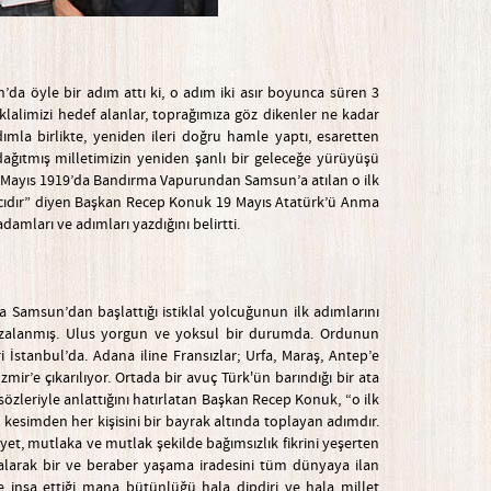
a öyle bir adım attı ki, o adım iki asır boyunca süren 3
klalimizi hedef alanlar, toprağımıza göz dikenler ne kadar
la birlikte, yeniden ileri doğru hamle yaptı, esaretten
ağıtmış milletimizin yeniden şanlı bir geleceğe yürüyüşü
 19 Mayıs 1919’da Bandırma Vapurundan Samsun’a atılan o ilk
gıcıdır” diyen Başkan Recep Konuk 19 Mayıs Atatürk’ü Anma
damları ve adımları yazdığını belirtti.
a Samsun’dan başlattığı istiklal yolcuğunun ilk adımlarını
imzalanmış. Ulus yorgun ve yoksul bir durumda. Ordunun
 İstanbul’da. Adana iline Fransızlar; Urfa, Maraş, Antep’e
zmir’e çıkarılıyor. Ortada bir avuç Türk'ün barındığı bir ata
zleriyle anlattığını hatırlatan Başkan Recep Konuk, “o ilk
r kesimden her kişisini bir bayrak altında toplayan adımdır.
yet, mutlaka ve mutlak şekilde bağımsızlık fikrini yeşerten
ç alarak bir ve beraber yaşama iradesini tüm dünyaya ilan
 inşa ettiği mana bütünlüğü hala dipdiri ve hala millet