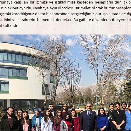
rılmaya çalışılan birliğimize ve istiklalimize kasteden hesapların dün ak
için akıbet aynıdır, ilanihaye aynı olacaktır. Biz millet olarak bu tür hesapla
ıçtaki kararlılığımız da tarih sahnesinde sergilediğimiz duruş ve irade de 
tarihini ve karakterini bilmemek demektir. Bu gaflete düşenlerin ödeyecekleri
ni kullandı.