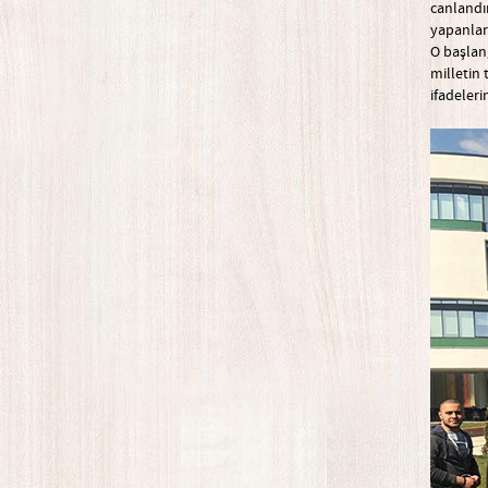
canlandı
yapanlar 
O başlang
milletin 
ifadeleri