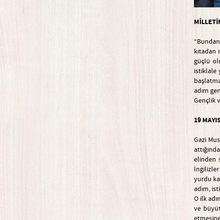
MİLLETİ
“Bundan 
kıtadan 
güçlü ol
istiklal
başlatmas
adım gen
Gençlik v
19 MAYI
Gazi Mus
attığınd
elinden 
İngilizle
yurdu ka
adım, ist
O ilk adı
ve büyüt
etmesine