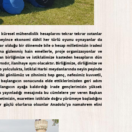
a küresel mühendislik hesaplarını tekrar tekrar ısıtanlar
rmeyince ekonomi dâhil her türlü oyunu oynayanlar da
zor oldu
ğ
u bir d
ö
nemde bile o hesap milletimizin iradesi
na gizlenmi
ş
hain emellerle, proje organizasyonlar ve
an birli
ğ
imize ve istiklalimize kasteden hesaplar
ı
n d
ü
n
yn
ı
d
ı
r, ilanihaye ayn
ı
olacakt
ı
r. Birli
ğ
imize, dirli
ğ
imize ve
 o yolculukta,
İ
stiklal Harbi meydanlar
ı
nda neyin pe
ş
inde
ibi g
ö
nl
ü
m
ü
z ve zihnimiz hep gen
ç
, nefesimiz kuvvetli,
 ba
ş
lang
ı
c
ı
n sonucunda elde ettiklerimizden geri ad
ı
m
ş
lang
ı
c
ı
n aya
ğ
a kald
ı
rd
ı
ğ
ı
irade gen
ç
lerimizin y
ü
ksek
a yayınladı
ğ
ı mesajında bu cümlelere yer veren Başkan
etimizin, esaretten istiklale doğru yürümeye ba
ş
lad
ığını
r güçlü olurlarsa olsunlar Anadolu’ya namahrem elini