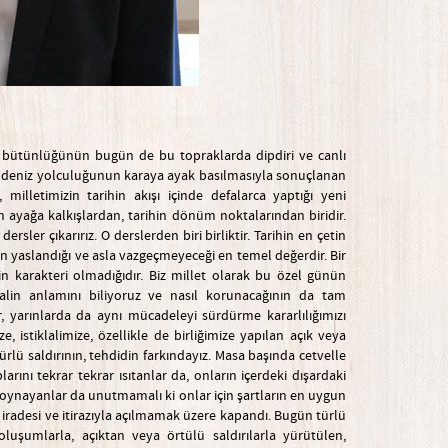
ana bütünlüğünün bugün de bu topraklarda dipdiri ve canlı
r deniz yolculuğunun karaya ayak basılmasıyla sonuçlanan
lletimizin tarihin akışı içinde defalarca yaptığı yeni
n ayağa kalkışlardan, tarihin dönüm noktalarından biridir.
sler çıkarırız. O derslerden biri birliktir. Tarihin en çetin
in yaslandığı ve asla vazgeçmeyeceği en temel değerdir. Bir
in karakteri olmadığıdır. Biz millet olarak bu özel günün
lalin anlamını biliyoruz ve nasıl korunacağının da tam
, yarınlarda da aynı mücadeleyi sürdürme kararlılığımızı
stiklalimize, özellikle de birliğimize yapılan açık veya
türlü saldırının, tehdidin farkındayız. Masa başında cetvelle
larını tekrar tekrar ısıtanlar da, onların içerdeki dışardaki
 oynayanlar da unutmamalı ki onlar için şartların en uygun
 iradesi ve itirazıyla açılmamak üzere kapandı. Bugün türlü
oluşumlarla, açıktan veya örtülü saldırılarla yürütülen,