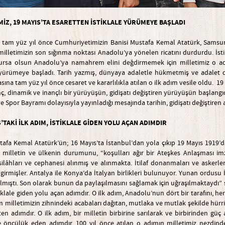
MİZ, 19 MAYIS’TA ESARETTEN İSTİKLALE YÜRÜMEYE BA
Ş
LAD
I
tam yüz yıl önce Cumhuriyetimizin Banisi Mustafa Kemal Atatürk, Samsun’d
milletimizin son sığınma noktası Anadolu’ya yönelen ricatını durdurdu. İsti
ursa olsun Anadolu’ya namahrem elini değdirmemek için milletimiz o adım
e yürümeye başladı. Tarih yazmış, dünyaya adaletle hükmetmiş ve adalet d
ına tam yüz yıl önce cesaret ve kararlılıkla atılan o ilk adım vesile oldu.
ç, dinamik ve inançlı bir yürüyüşün, gidişatı değiştiren yürüyüşün başlan
e Spor Bayramı dolayısıyla yayınladığı mesajında tarihin, gidişatı değiştiren a
S’TAKİ İLK ADIM, İSTİKLALE GİDEN YOLU AÇAN ADIMDIR
tafa Kemal Atatürk’ün; 16 Mayıs’ta İstanbul’dan yola çıkıp 19 Mayıs 1919’d
a milletin ve ülkenin durumunu, “koşulları ağır bir Ateşkes Anlaşması 
silâhları ve cephanesi alınmış ve alınmakta. İtilaf donanmaları ve askerleri
r girmişler. Antalya ile Konya’da İtalyan birlikleri bulunuyor. Yunan ordusu İ
lmıştı. Son olarak bunun da paylaşılmasını sağlamak için uğraşılmaktaydı” sö
iklale giden yolu açan adımdır. O ilk adım, Anadolu’nun dört bir tarafını, he
m milletimizin zihnindeki acabaları dağıtan, mutlaka ve mutlak şekilde hürri
en adımdır. O ilk adım, bir milletin birbirine sarılarak ve birbirinden gü
 öncülük eden adımdır. 100 yıl önce atılan o adımın milletimiz nezdinde