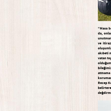
“Masa b
da, onla
unutmama
ve itiraz
olu
ş
umla
ak
ı
beti 
vatan to
oldu
ğ
um
bile
ğ
imi
atmama 
koruma
Recep Ko
belirter
de
ğ
dirm