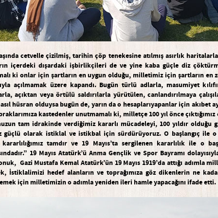
a
ş
ı
nda cetvelle
ç
izilmi
ş
, tarihin
çö
p tenekesine at
ı
lm
ı
ş
as
ı
rl
ı
k haritalarl
rın içerdeki dı
ş
ardaki i
ş
birlik
ç
ileri de ve yine kaba güçle diz çöktü
lı ki onlar için
ş
artlar
ı
n en uygun oldu
ğ
u, milletimiz i
ç
in
ş
artların en 
ı
yla a
çı
lmamak
ü
zere kapand
ı
. Bug
ü
n t
ü
rl
ü
adlarla, masumiyet k
ı
l
ı
f
ı
rla, a
çı
ktan veya
ö
rt
ü
l
ü
sald
ı
r
ı
larla y
ü
r
ü
t
ü
len, canlandırılmaya çalı
ş
ı
l
nas
ı
l h
ü
sran olduysa bug
ü
n de, yar
ı
n da o hesaplar
ı
yapanlar i
ç
in ak
ı
bet a
praklar
ı
m
ı
za kastedenler unutmamal
ı
ki, millet
ç
e 100 yıl önce çıktı
ğ
ı
m
ı
z
uzun tam idrakinde verdi
ğ
imiz kararl
ı
m
ü
cadeleyi, 100 yıldır oldu
ğ
u g
z g
üç
l
ü
olarak istiklal ve istikbal i
ç
in s
ü
rd
ü
r
ü
yoruz. O ba
ş
lang
ıç
ile o
kararl
ı
l
ı
ğ
ı
m
ı
z tamdır ve 19 Mayıs’ta sergilenen kararlılık ile o ba
s
ı
ndad
ı
r.” 19 Mayıs Atatürk’ü Anma Gençl
i
k ve Spor Bayramı dolayısıyl
nuk, Gazi Mustafa Kemal Atatürk’ün 19 Mayıs 1919’da attığı adımla mill
ek,
İ
stiklalimizi hedef alanların ve topra
ğ
ı
m
ı
za g
ö
z dikenlerin ne kada
emek i
ç
in milletimizin o adımla yeniden ileri hamle yapacağını ifade etti.