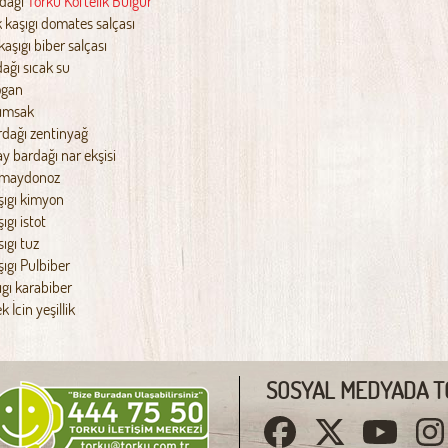
rdağı
Torku Köftelik Bulgur
kaşıgı domates salçası
aşıgı biber salçası
dağı sıcak su
ogan
rımsak
rdağı zentinyağ
y bardağı nar ekşisi
 maydonoz
aşıgı kimyon
şıgı istot
sıgı tuz
aşıgı Pulbiber
ıgı karabiber
 İcin yeşillik
SOSYAL MEDYADA T