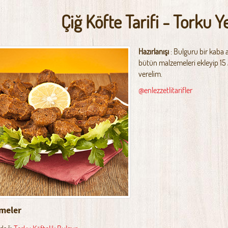
Çiğ Köfte Tarifi - Torku Y
Hazırlanışı
: Bulguru bir kaba a
bütün malzemeleri ekleyip 15 
verelim.
@enlezzetlitarifler
meler