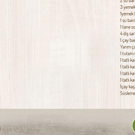
2 su ba
3 yemek 
1yemek k
1 su bar
1 tane s
4 diş sa
1 çay ba
Yarım ça
1 tutam
1 tatlı k
1 tatlı ka
1 tatlı ka
1 tatlı k
1çay kaş
Süslemek